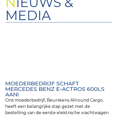
N
IEUWS &
MEDIA
MOEDERBEDRIJF SCHAFT
N
MERCEDES BENZ E-ACTROS 600LS
H
AAN!
Hu
Ons moederbedrijf, Beurskens Allround Cargo,
be
heeft een belangrijke stap gezet met de
co
bestelling van de eerste elektrische vrachtwagen